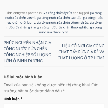
This entry was posted in
Gia công chất tẩy rửa
and tagged
gia công
nước rửa chén 750ml
,
gia công nước rửa chén cao cấp
,
gia công nước
rửa chén chất lượng
,
gia công nước rửa chén công nghiệp
,
gia công
nước rửa chén giá rẻ
,
gia công nước rửa chén thương hiệu
,
gia cong
nuoc rua chen uy tin
.
PHÚC NGUYÊN NHẬN GIA
LIỆU CÓ NƠI GIA CÔNG
CÔNG NƯỚC RỬA CHÉN
CHẤT TẨY RỬA GIẢ RẺ VÀ
CÔNG NGHIỆP SỐ LƯỢNG
CHẤT LƯỢNG Ở TP.HCM?
LỚN Ở BÌNH DƯƠNG
Để lại một bình luận
Email của bạn sẽ không được hiển thị công khai.
Các
trường bắt buộc được đánh dấu
*
Bình luận
*