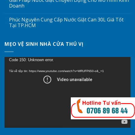
Giải Pháp Nước Giặt Chuyên Dụng Cho Mô Hình Kinh
Doanh
Phúc Nguyên Cung Cấp Nước Giặt Can 30L Giá Tốt
Tại TP.HCM
MẸO VỆ SINH NHÀ CỬA THÚ VỊ
Trình
Code 150: Unknown error.
chơi
Tải về tệp tin: https://www.youtube.com/watch?v=WRUFPliS0-o&_=1
Video