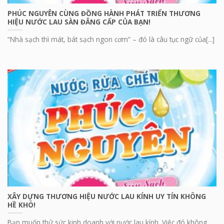
PHÚC NGUYÊN CÙNG ĐỒNG HÀNH PHÁT TRIỂN THƯƠNG
HIỆU NƯỚC LAU SÀN ĐẲNG CẤP CỦA BẠN!
“Nhà sạch thì mát, bát sạch ngon cơm” – đó là câu tục ngữ của[...]
XÂY DỰNG THƯƠNG HIỆU NƯỚC LAU KÍNH UY TÍN KHÔNG
HỀ KHÓ!
Bạn muốn thử sức kinh doanh với nước lau kính. Việc đó không