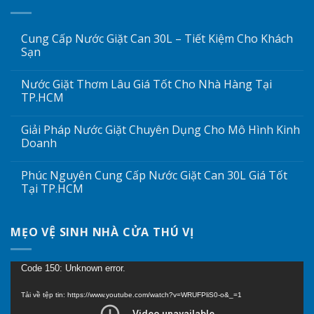
Cung Cấp Nước Giặt Can 30L – Tiết Kiệm Cho Khách
Sạn
Nước Giặt Thơm Lâu Giá Tốt Cho Nhà Hàng Tại
TP.HCM
Giải Pháp Nước Giặt Chuyên Dụng Cho Mô Hình Kinh
Doanh
Phúc Nguyên Cung Cấp Nước Giặt Can 30L Giá Tốt
Tại TP.HCM
MẸO VỆ SINH NHÀ CỬA THÚ VỊ
Trình
Code 150: Unknown error.
chơi
Tải về tệp tin: https://www.youtube.com/watch?v=WRUFPliS0-o&_=1
Video