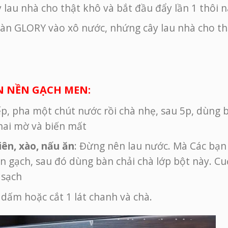
 lau nhà cho thật khô và bắt đầu đẩy lần 1 thôi 
 Sàn GLORY vào xô nước, nhứng cây lau nhà cho t
ÊN NỀN GẠCH MEN:
p, pha một chút nước rồi chà nhẹ, sau 5p, dùng 
hai mờ và biến mất
iên, xào, nấu ăn
: Đừng nên lau nước. Mà Các bạn
ên gạch, sau đó dùng bàn chải chà lớp bột này. Cu
 sạch
t dấm hoặc cắt 1 lát chanh và chà.