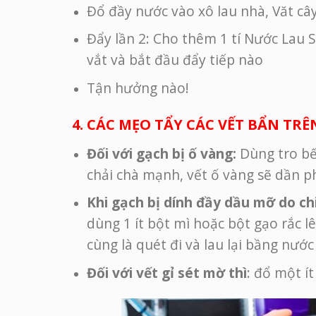
Đổ đầy nước vào xô lau nhà, Văt cây
Đẩy lần 2: Cho thêm 1 tí Nước Lau
vắt và bắt đầu đẩy tiếp nào
Tận hưởng nào!
4. CÁC MẸO TẨY CÁC VẾT BẨN TR
Đối với gạch bị ố vàng:
Dùng tro bế
chải chà mạnh, vết ố vàng sẽ dần p
Khi gạch bị dính đầy dầu mỡ do ch
dùng 1 ít bột mì hoặc bột gạo rắc l
cùng là quét đi và lau lại bầng nước
Đối với vết gỉ sét mờ thì
: đổ một í