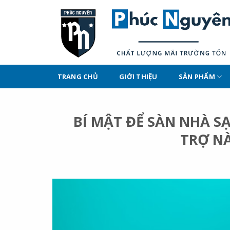
Skip
to
content
TRANG CHỦ
GIỚI THIỆU
SẢN PHẨM
BÍ MẬT ĐỂ SÀN NHÀ SẠ
TRỢ N