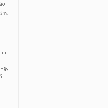
nào
hấm,
bán
 hãy
ối