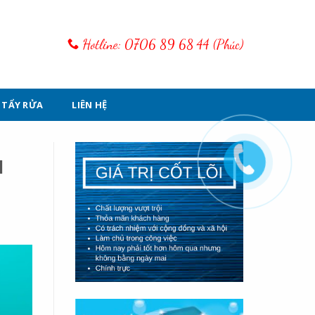
Hotline: 0706 89 68 44 (Phúc)
 TẨY RỬA
LIÊN HỆ
I