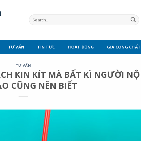
TƯ VẤN
TIN TỨC
HOẠT ĐỘNG
GIA CÔNG CHẤT
TƯ VẤN
CH KIN KÍT MÀ BẤT KÌ NGƯỜI NỘ
ÀO CŨNG NÊN BIẾT