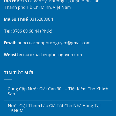
Địa chỉ:
316 Lê Văn Sỹ, Phường 1, Quận Bình Tân,
Thành phố Hồ Chí Minh, Việt Nam
Mã Số Thuế
: 0315288984
Tel:
0706 89 68 44 (Phúc)
Email:
nuocruachenphucnguyen@gmail.com
Website:
nuocruachenphucnguyen.com
TIN TỨC MỚI
Cung Cấp Nước Giặt Can 30L – Tiết Kiệm Cho Khách
Sạn
Nước Giặt Thơm Lâu Giá Tốt Cho Nhà Hàng Tại
TP.HCM