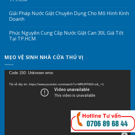
Giải Pháp Nước Giặt Chuyên Dụng Cho Mô Hình Kinh
Doanh
Phúc Nguyên Cung Cấp Nước Giặt Can 30L Giá Tốt
Tại TP.HCM
MẸO VỆ SINH NHÀ CỬA THÚ VỊ
Trình
Code 150: Unknown error.
chơi
Tải về tệp tin: https://www.youtube.com/watch?v=WRUFPliS0-o&_=1
Video