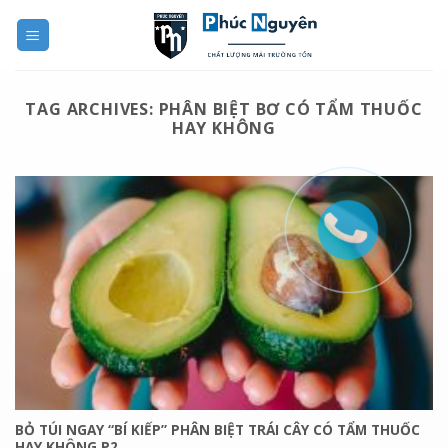
Skip
to
content
TAG ARCHIVES:
PHÂN BIỆT BƠ CÓ TẨM THUỐC
HAY KHÔNG
BỎ TÚI NGAY “BÍ KIẾP” PHÂN BIỆT TRÁI CÂY CÓ TẨM THUỐC
HAY KHÔNG P2