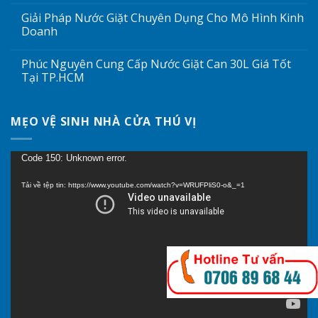
Giải Pháp Nước Giặt Chuyên Dụng Cho Mô Hình Kinh
Doanh
Phúc Nguyên Cung Cấp Nước Giặt Can 30L Giá Tốt
Tại TP.HCM
MẸO VỆ SINH NHÀ CỬA THÚ VỊ
Trình
Code 150: Unknown error.
chơi
Tải về tệp tin: https://www.youtube.com/watch?v=WRUFPliS0-o&_=1
Video