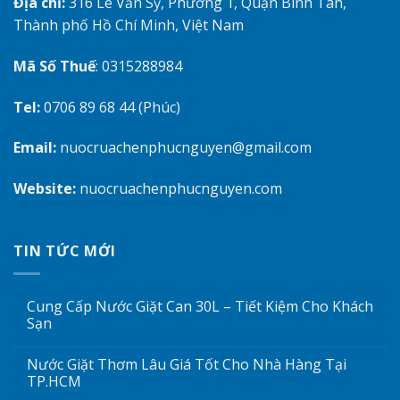
Địa chỉ:
316 Lê Văn Sỹ, Phường 1, Quận Bình Tân,
Thành phố Hồ Chí Minh, Việt Nam
Mã Số Thuế
: 0315288984
Tel:
0706 89 68 44 (Phúc)
Email:
nuocruachenphucnguyen@gmail.com
Website:
nuocruachenphucnguyen.com
TIN TỨC MỚI
Cung Cấp Nước Giặt Can 30L – Tiết Kiệm Cho Khách
Sạn
Nước Giặt Thơm Lâu Giá Tốt Cho Nhà Hàng Tại
TP.HCM