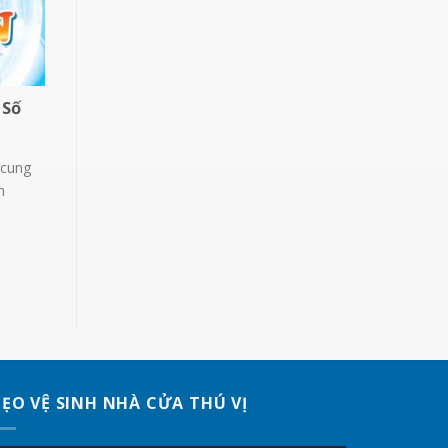
 Số
 cung
n
ẸO VỆ SINH NHÀ CỬA THÚ VỊ