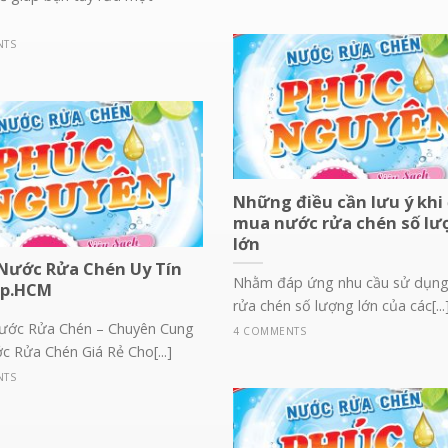
NTS
Những điều cần lưu ý khi
mua nước rửa chén số lư
lớn
 Nước Rửa Chén Uy Tín
Nhằm đáp ứng nhu cầu sử dụn
Tp.HCM
rửa chén số lượng lớn của các[...
Nước Rửa Chén – Chuyên Cung
4 COMMENTS
 Rửa Chén Giá Rẻ Cho[...]
NTS