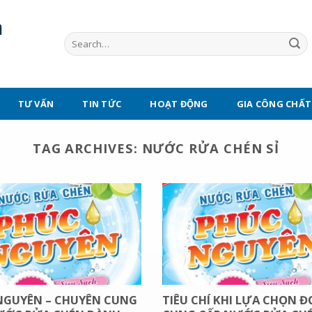
TƯ VẤN
TIN TỨC
HOẠT ĐỘNG
GIA CÔNG CHẤT
TAG ARCHIVES:
NƯỚC RỬA CHÉN SỈ
NGUYÊN – CHUYÊN CUNG
TIÊU CHÍ KHI LỰA CHỌN Đ