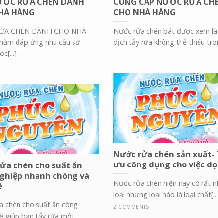
ƯỚC RỬA CHÉN DÀNH
CUNG CẤP NƯỚC RỬA CH
HÀ HÀNG
CHO NHÀ HÀNG
ỬA CHÉN DÀNH CHO NHÀ
Nước rửa chén bát được xem là
ằm đáp ứng nhu cầu sử
dịch tẩy rửa không thể thiếu tron
c[...]
Nước rửa chén sản xuất- 
ưu công dụng cho việc dọ
ửa chén cho suất ăn
ghiệp nhanh chóng và
Nước rửa chén hiện nay có rất n
ẽ
loại nhưng loại nào là loại chất[...
a chén cho suất ăn công
2 COMMENTS
ẽ giúp bạn tẩy rửa một