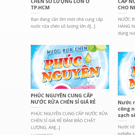
CHÉN SỐ LƯỢNG LỚN Ở
CẤP N
TP.HCM
CHO N
Bạn đang cần tìm một nhà cung cấp
NƯỚC R
nước rửa chén số lượng lớn ở[...]
HÀNG Nh
dụng nướ
PHÚC NGUYÊN CUNG CẤP
NƯỚC RỬA CHÉN SỈ GIÁ RẺ
Nước r
công n
PHÚC NGUYÊN CUNG CẤP NƯỚC RỬA
sạch s
CHÉN SỈ GIÁ RẺ ĐẢM BẢO CHẤT
Nước rử
LƯỢNG, AN[...]
nghiệp s