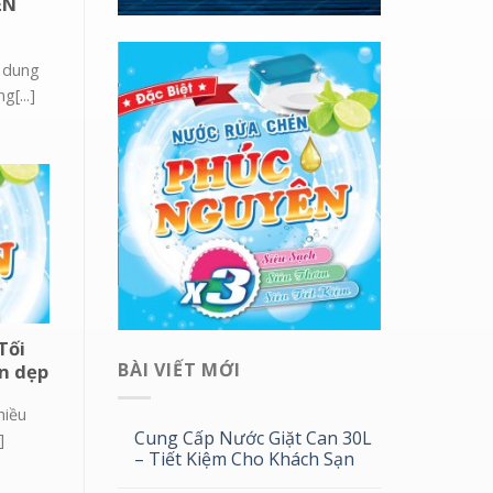
ÉN
 dung
g[...]
Tối
BÀI VIẾT MỚI
n dẹp
hiều
Cung Cấp Nước Giặt Can 30L
]
– Tiết Kiệm Cho Khách Sạn