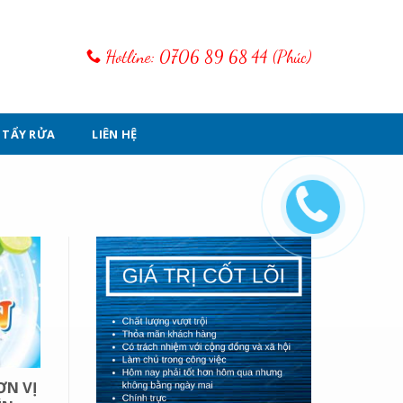
Hotline: 0706 89 68 44 (Phúc)
 TẨY RỬA
LIÊN HỆ
ƠN VỊ