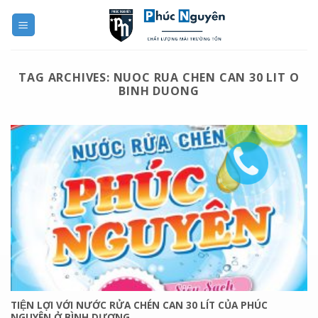
Skip
to
content
TAG ARCHIVES:
NUOC RUA CHEN CAN 30 LIT O
BINH DUONG
TIỆN LỢI VỚI NƯỚC RỬA CHÉN CAN 30 LÍT CỦA PHÚC
NGUYÊN Ở BÌNH DƯƠNG