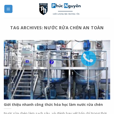
Skip
to
content
TAG ARCHIVES:
NƯỚC RỬA CHÉN AN TOÀN
Giới thiệu nhanh công thức hóa học làm nước rửa chén
Nước rửa chén làm sạch sâu, và đánh bay vết bẩn chỉ trong thời