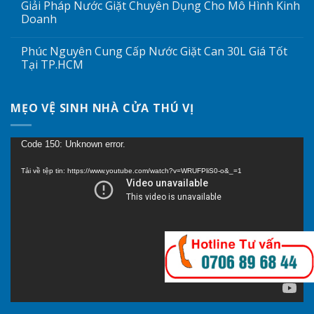
Giải Pháp Nước Giặt Chuyên Dụng Cho Mô Hình Kinh
Doanh
Phúc Nguyên Cung Cấp Nước Giặt Can 30L Giá Tốt
Tại TP.HCM
MẸO VỆ SINH NHÀ CỬA THÚ VỊ
Trình
Code 150: Unknown error.
chơi
Tải về tệp tin: https://www.youtube.com/watch?v=WRUFPliS0-o&_=1
Video