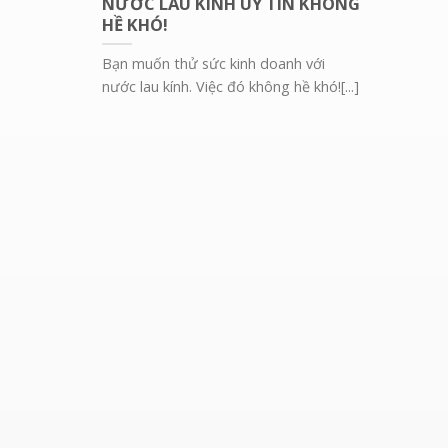
NƯỚC LAU KÍNH UY TÍN KHÔNG
HỀ KHÓ!
Bạn muốn thử sức kinh doanh với
nước lau kính. Việc đó không hề khó![...]